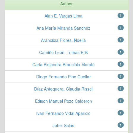
Author
Alan E. Vargas Lima
1
Ana María Miranda Sánchez
1
Arancibia Flores, Noelia
1
Camiño Leon, Tomás Erik
1
Carla Alejandra Arancibia Morató
1
Diego Fernando Pino Cuellar
1
Díaz Antequera, Claudia Rissel
1
Edison Manuel Pozo Calderon
1
Iván Fernando Vidal Aparicio
1
Johel Salas
1