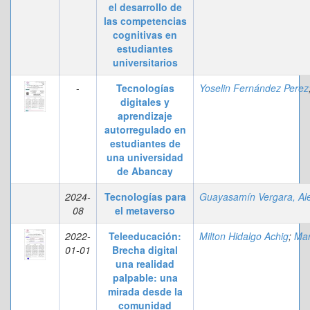
el desarrollo de
las competencias
cognitivas en
estudiantes
universitarios
-
Tecnologías
Yoselin Fernández Perez
digitales y
aprendizaje
autorregulado en
estudiantes de
una universidad
de Abancay
2024-
Tecnologías para
08
el metaverso
2022-
Teleeducación:
Milton Hidalgo Achig
;
Marco Sandoval C
01-01
Brecha digital
una realidad
palpable: una
mirada desde la
comunidad