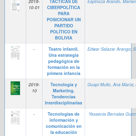
2019-
TÁCTICAS DE
10-01
CIBERPOLÍTICA
PARA
POSICIONAR UN
PARTIDO
POLÍTICO EN
BOLIVIA
-
Teatro infantil.
Edwar Salazar Arango
;
Sandra Lorena R
Una estrategia
pedagógica de
formación en la
primera infancia
2019-
Tecnología y
Guapi Mullo, Ana María
;
Parrale
10
Marketing.
Tendencias
Interdisciplinarias
-
Tecnologías de
Yessenia Bernales Guz
información y
comunicación en
la educación