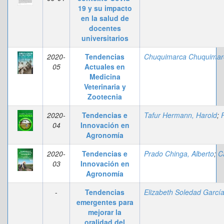
19 y su impacto
en la salud de
docentes
universitarios
2020-
Tendencias
05
Actuales en
Medicina
Veterinaria y
Zootecnia
2020-
Tendencias e
Tafur Hermann, Harold
;
Filgueir
04
Innovación en
Agronomía
2020-
Tendencias e
Prado Chinga, Alberto
;
Castro Arteaga
03
Innovación en
Agronomía
-
Tendencias
emergentes para
mejorar la
oralidad del