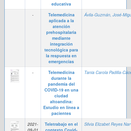
educativa
-
Telemedicina
aplicada a la
atención
prehospitalaria
mediante
integración
tecnológica para
la respuesta en
emergencias
-
Telemedicina
durante la
pandemia del
COVID-19 en una
ciudad
altoandina:
Estudio en línea a
pacientes
2021-
Teletrabajo en el
09-01
contexto Covid-