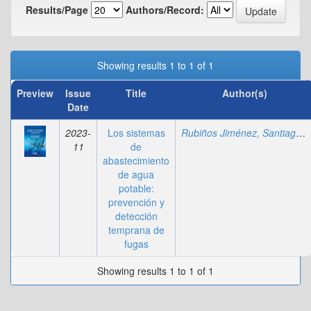
Results/Page
Authors/Record:
Showing results 1 to 1 of 1
Preview
Issue
Title
Author(s)
Date
2023-
Los sistemas
Rubiños Jiménez, Santiago Linder
11
de
abastecimiento
de agua
potable:
prevención y
detección
temprana de
fugas
Showing results 1 to 1 of 1