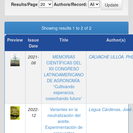
Results/Page
Authors/Record:
Showing results 1 to 2 of 2
Preview
Issue
Title
Author(s)
Date
2021-
MEMORIAS
06
CIENTÍFICAS DEL
XII CONGRESO
LATINOAMERICANO
DE AGRONOMÍA.
“Cultivando
esperanza,
cosechando futuro”
2022-
Variantes en la
12
neutralización del
aceite.
Experimentación de