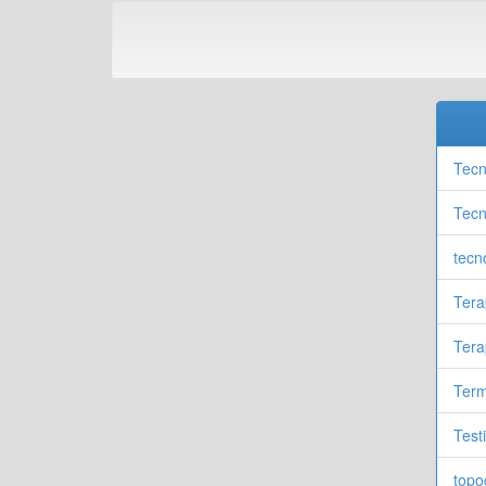
Tecn
Tecn
tecn
Tera
Tera
Ter
Test
topo