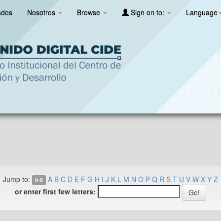
ados
Nosotros
Browse
Sign on to:
Language
Jump to:
A
B
C
D
E
F
G
H
I
J
K
L
M
N
O
P
Q
R
S
T
U
V
W
X
Y
Z
0-9
or enter first few letters: