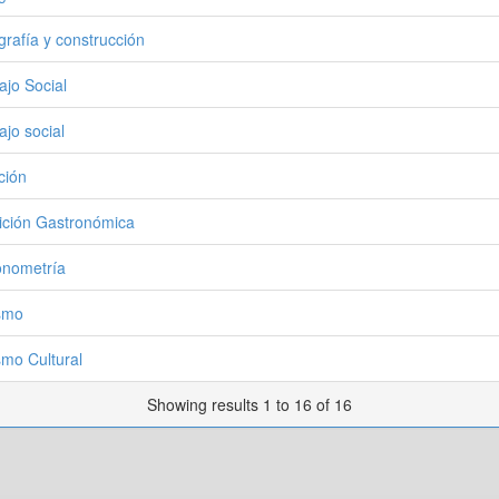
grafía y construcción
ajo Social
ajo social
ción
ición Gastronómica
onometría
smo
smo Cultural
Showing results 1 to 16 of 16