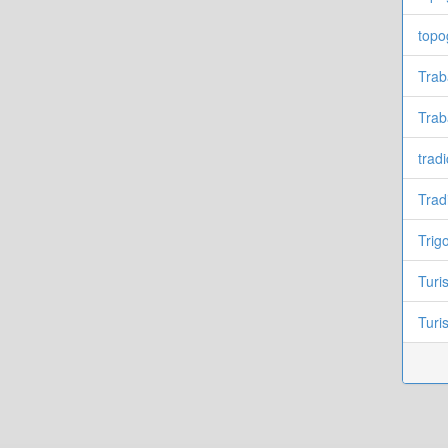
topo
Trab
Trab
tradi
Trad
Trig
Turi
Turi