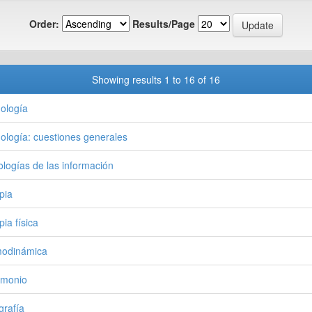
Order:
Results/Page
Showing results 1 to 16 of 16
ología
ología: cuestiones generales
ologías de las información
pia
pia física
modinámica
imonio
grafía