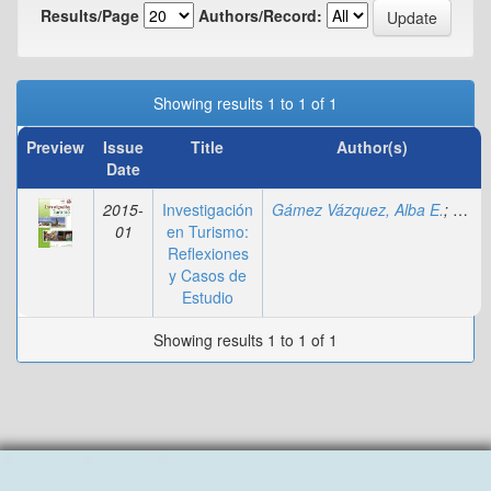
Results/Page
Authors/Record:
Showing results 1 to 1 of 1
Preview
Issue
Title
Author(s)
Date
2015-
Investigación
Gámez Vázquez, Alba E.
;
Cruz-
01
en Turismo:
Reflexiones
y Casos de
Estudio
Showing results 1 to 1 of 1