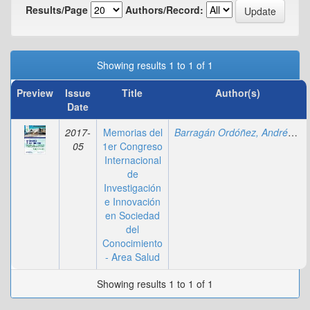
Results/Page
Authors/Record:
Showing results 1 to 1 of 1
Preview
Issue
Title
Author(s)
Date
2017-
Memorias del
Barragán Ordóñez, Andrés Eugenio
05
1er Congreso
Internacional
de
Investigación
e Innovación
en Sociedad
del
Conocimiento
- Area Salud
Showing results 1 to 1 of 1