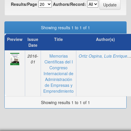
Results/Page
Authors/Record:
Showing results 1 to 1 of 1
Preview
Issue
Title
Author(s)
Date
2016-
Memorias
Ortiz Ospina, Luis Enriq
;
01
Científicas del I
Congreso
Internacional de
Administración
de Empresas y
Emprendimiento
Showing results 1 to 1 of 1