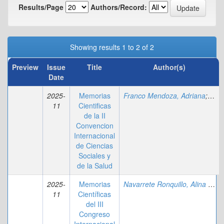
Results/Page
Authors/Record:
Showing results 1 to 2 of 2
Preview
Issue
Title
Author(s)
Date
2025-
Memorias
Franco Mendoza, Adriana
;
Yamb
11
Cientificas
de la II
Convencion
Internacional
de Ciencias
Sociales y
de la Salud
2025-
Memorias
Navarrete Ronquillo, Alina Jahaira
11
Científicas
del III
Congreso