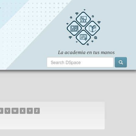
U
V
W
X
Y
Z