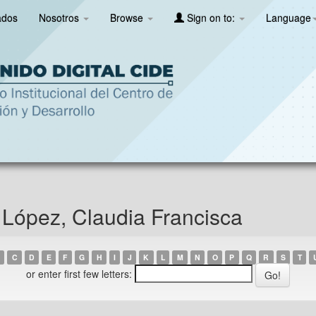
ados
Nosotros
Browse
Sign on to:
Language
 López, Claudia Francisca
C
D
E
F
G
H
I
J
K
L
M
N
O
P
Q
R
S
T
or enter first few letters: