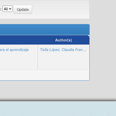
:
Author(s)
a el aprendizaje
Ticlla López, Claudia Francisca
;
Navarro, Ber