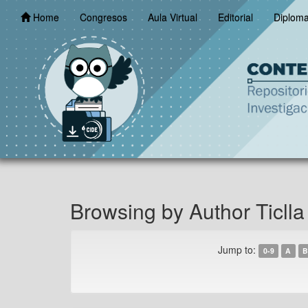
Skip
Home
Congresos
Aula Virtual
Editorial
Diplom
navigation
Browsing by Author Ticlla
Jump to:
0-9
A
B