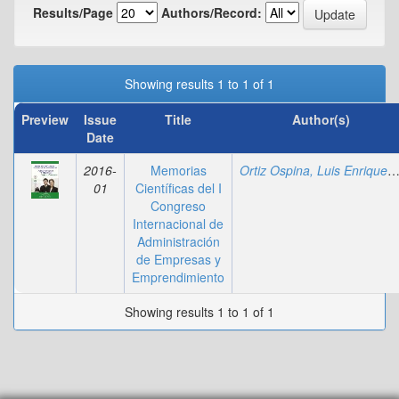
Results/Page
Authors/Record:
Showing results 1 to 1 of 1
Preview
Issue
Title
Author(s)
Date
2016-
Memorias
Ortiz Ospina, Luis Enriq
;
01
Científicas del I
Congreso
Internacional de
Administración
de Empresas y
Emprendimiento
Showing results 1 to 1 of 1