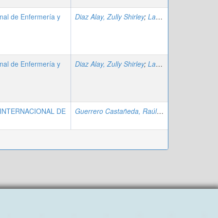
nal de Enfermería y
Diaz Alay, Zully Shirley
;
Lascano Espinoza, Carmen Obdulia
nal de Enfermería y
Diaz Alay, Zully Shirley
;
Lascano Espinoza, Carmen Obdulia
 INTERNACIONAL DE
Guerrero Castañeda, Raúl Fernando
;
Cano Ga