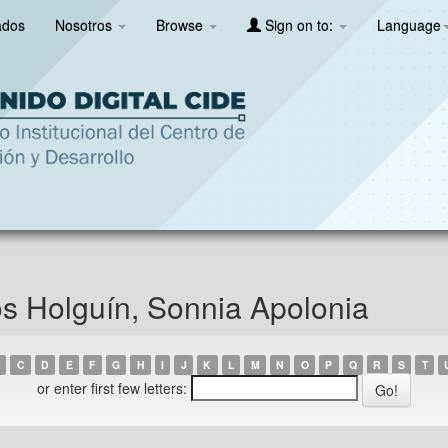
ados
Nosotros
Browse
Sign on to:
Language
s Holguín, Sonnia Apolonia
C
D
E
F
G
H
I
J
K
L
M
N
O
P
Q
R
S
T
or enter first few letters: