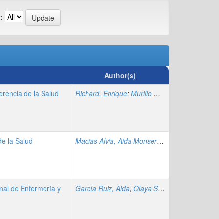
:
Author(s)
erencia de la Salud
Richard, Enrique
;
Murillo Delgado, Erick Paul
;
de la Salud
Macias Alvia, Aida Monserrate
;
Poma Luna, A
nal de Enfermería y
García Ruiz, Aida
;
Olaya Sánchez, Alejandro
;