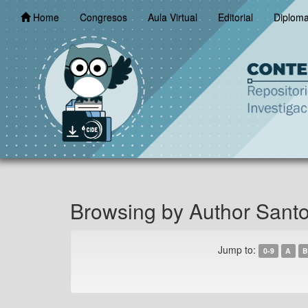
Skip
Home
Congresos
Aula Virtual
Editorial
Diplom
navigation
Browsing by Author Santo
Jump to:
0-9
A
B