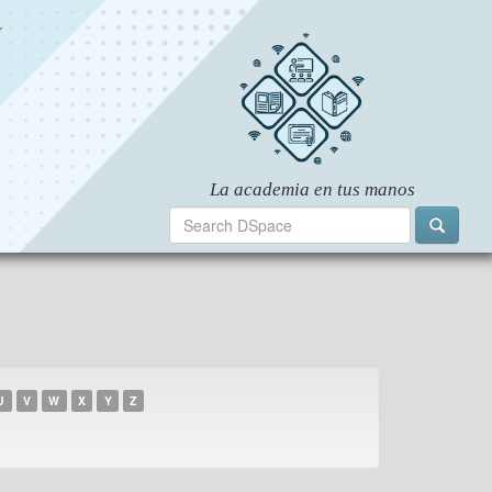
U
V
W
X
Y
Z