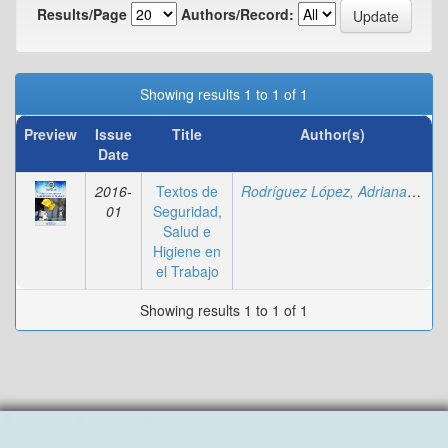
Results/Page
Authors/Record:
Showing results 1 to 1 of 1
Preview
Issue
Title
Author(s)
Date
2016-
Textos de
Rodríguez López, Adriana
;
Fajar
01
Seguridad,
Salud e
Higiene en
el Trabajo
Showing results 1 to 1 of 1