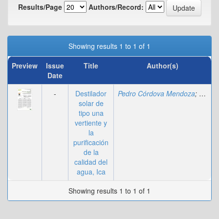
Results/Page
Authors/Record:
Showing results 1 to 1 of 1
Preview
Issue
Title
Author(s)
Date
-
Destilador
Pedro Córdova Mendoza
;
Ramir
solar de
tipo una
vertiente y
la
purificación
de la
calidad del
agua, Ica
Showing results 1 to 1 of 1