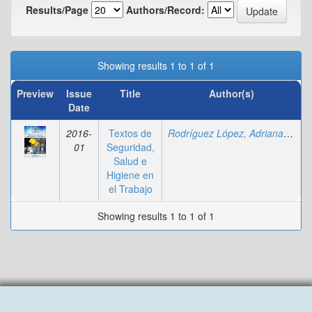
Results/Page
Authors/Record:
Showing results 1 to 1 of 1
Preview
Issue
Title
Author(s)
Date
2016-
Textos de
Rodríguez López, Adriana
;
Fajar
01
Seguridad,
Salud e
Higiene en
el Trabajo
Showing results 1 to 1 of 1