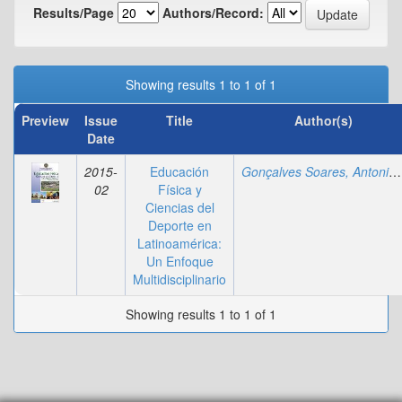
Results/Page
Authors/Record:
Showing results 1 to 1 of 1
Preview
Issue
Title
Author(s)
Date
2015-
Educación
Gonçalves Soares, Antonio
02
Física y
Ciencias del
Deporte en
Latinoamérica:
Un Enfoque
Multidisciplinario
Showing results 1 to 1 of 1