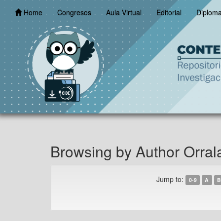
Skip
Home
Congresos
Aula Virtual
Editorial
Diplom
navigation
Browsing by Author Orral
Jump to:
0-9
A
B