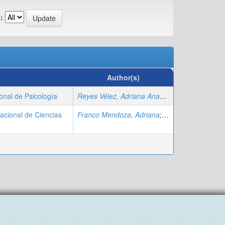
:
Author(s)
onal de Psicología
Reyes Vélez, Adriana Anabel
;
González Gonzál
nacional de Ciencias
Franco Mendoza, Adriana
;
Yambay Solorzano,