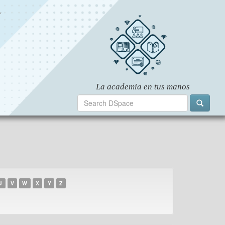
U
V
W
X
Y
Z