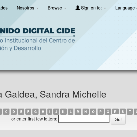
ados
Nosotros
Browse
Sign on to:
Language
a Galdea, Sandra Michelle
C
D
E
F
G
H
I
J
K
L
M
N
O
P
Q
R
S
T
or enter first few letters: