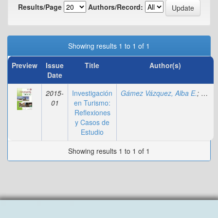
Results/Page
Authors/Record:
Showing results 1 to 1 of 1
Preview
Issue
Title
Author(s)
Date
2015-
Investigación
Gámez Vázquez, Alba E.
;
Cruz-
01
en Turismo:
Reflexiones
y Casos de
Estudio
Showing results 1 to 1 of 1