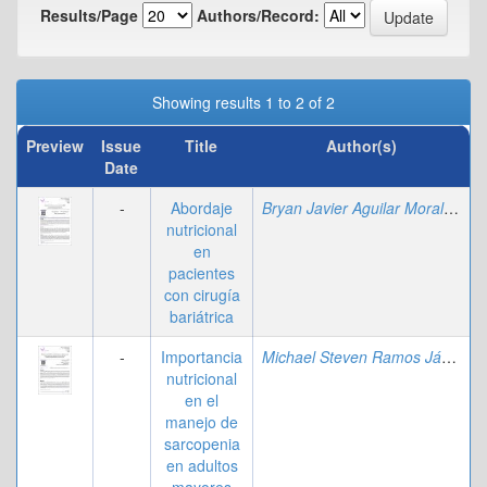
Results/Page
Authors/Record:
Showing results 1 to 2 of 2
Preview
Issue
Title
Author(s)
Date
-
Abordaje
Bryan Javier Aguilar Morales
;
Mi
nutricional
en
pacientes
con cirugía
bariátrica
-
Importancia
Michael Steven Ramos Jácome
nutricional
en el
manejo de
sarcopenia
en adultos