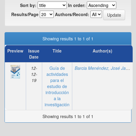
Sort by:
In order:
Results/Page
Authors/Record:
Showing results 1 to 1 of 1
Preview
Issue
Title
Author(s)
Date
12-
Guía de
Barcia Menéndez, José Javier
;
12-
actividades
19
para el
estudio de
introducción
a la
investigación
Showing results 1 to 1 of 1