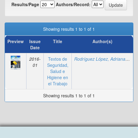
Results/Page
Authors/Record:
Showing results 1 to 1 of 1
Preview
Issue
Title
Author(s)
Date
2016-
Textos de
Rodríguez López, Adriana
;
Fajar
01
Seguridad,
Salud e
Higiene en
el Trabajo
Showing results 1 to 1 of 1