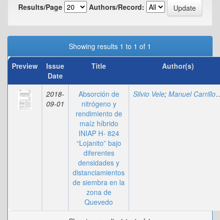
Results/Page
Authors/Record:
Showing results 1 to 1 of 1
Preview
Issue
Title
Author(s)
Date
2018-
Absorción de
Silvio Vele
;
Manuel Carrillo
;
09-01
nitrógeno y
rendimiento de
maíz híbrido
INIAP H- 824
“Lojanito” bajo
diferentes
densidades y
distanciamientos
de siembra en la
zona de
Quevedo