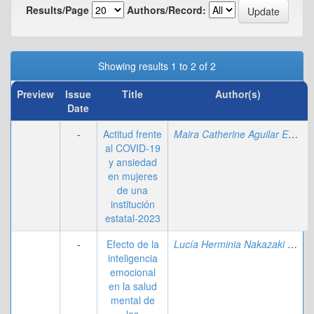
Results/Page
Authors/Record:
Showing results 1 to 2 of 2
Preview
Issue
Title
Author(s)
Date
-
Actitud frente
Maira Catherine Aguilar Espinoza
al COVID-19
y ansiedad
en mujeres
de una
institución
estatal-2023
-
Efecto de la
Lucía Herminia Nakazaki Simbron
inteligencia
emocional
en la salud
mental de