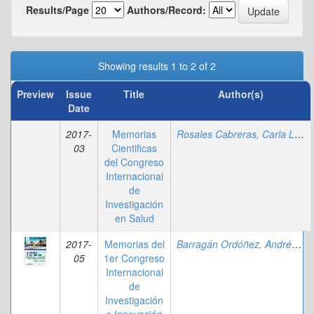
Results/Page
Authors/Record:
Showing results 1 to 2 of 2
Preview
Issue
Title
Author(s)
Date
2017-
Memorias
Rosales Cabreras, Carla Lissette
03
Cientificas
del Congreso
Internacional
de
Investigación
en Salud
2017-
Memorias del
Barragán Ordóñez, Andrés Eugenio
05
1er Congreso
Internacional
de
Investigación