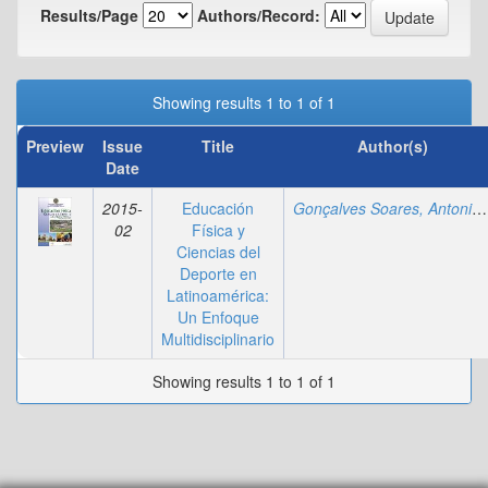
Results/Page
Authors/Record:
Showing results 1 to 1 of 1
Preview
Issue
Title
Author(s)
Date
2015-
Educación
Gonçalves Soares, Antonio
02
Física y
Ciencias del
Deporte en
Latinoamérica:
Un Enfoque
Multidisciplinario
Showing results 1 to 1 of 1