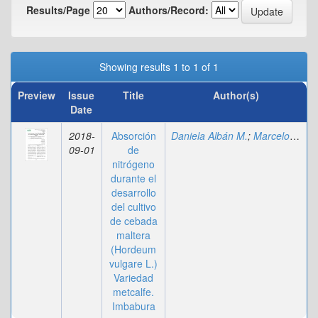
Results/Page
Authors/Record:
Showing results 1 to 1 of 1
Preview
Issue
Title
Author(s)
Date
2018-
Absorción
Daniela Albán M.
;
Marcelo Calvache U.
09-01
de
nitrógeno
durante el
desarrollo
del cultivo
de cebada
maltera
(Hordeum
vulgare L.)
Variedad
metcalfe.
Imbabura