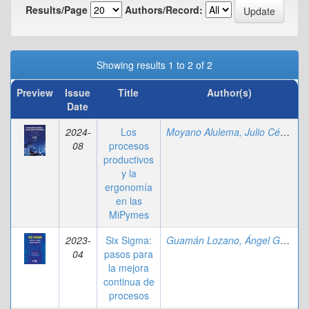
Results/Page
Authors/Record:
Showing results 1 to 2 of 2
Preview
Issue
Title
Author(s)
Date
2024-
Los
Moyano Alulema, Julio César
;
Ca
08
procesos
productivos
y la
ergonomía
en las
MiPymes
2023-
Six Sigma:
Guamán Lozano, Ángel Geovanny
04
pasos para
la mejora
continua de
procesos