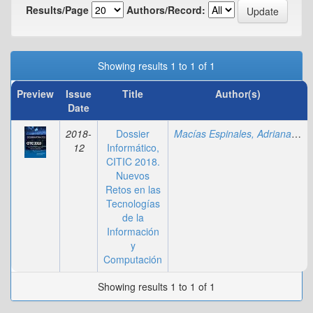
Results/Page
Authors/Record:
Showing results 1 to 1 of 1
Preview
Issue
Title
Author(s)
Date
2018-
Dossier
Macías Espinales, Adriana
;
Cas
12
Informático,
CITIC 2018.
Nuevos
Retos en las
Tecnologías
de la
Información
y
Computación
Showing results 1 to 1 of 1