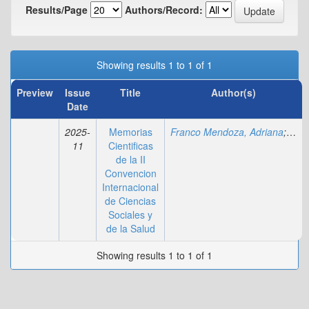
Results/Page
Authors/Record:
Showing results 1 to 1 of 1
Preview
Issue
Title
Author(s)
Date
2025-
Memorias
Franco Mendoza, Adriana
;
Yamb
11
Cientificas
de la II
Convencion
Internacional
de Ciencias
Sociales y
de la Salud
Showing results 1 to 1 of 1