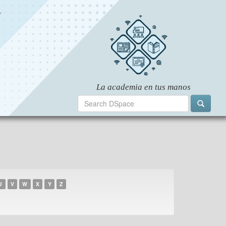
U
V
W
X
Y
Z