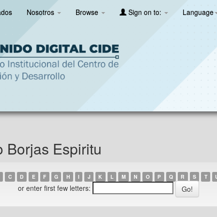
ados
Nosotros
Browse
Sign on to:
Language
 Borjas Espiritu
C
D
E
F
G
H
I
J
K
L
M
N
O
P
Q
R
S
T
or enter first few letters: