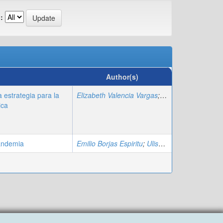
:
Author(s)
estrategia para la
Elizabeth Valencia Vargas
;
Víctor Martin Barin
ica
pandemia
Emilio Borjas Espiritu
;
Ulises Córdova García
;