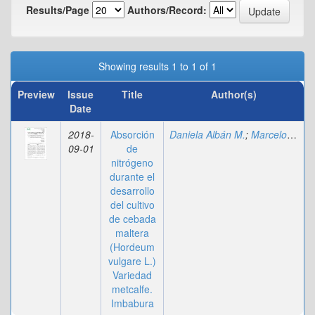
Results/Page
Authors/Record:
Showing results 1 to 1 of 1
Preview
Issue
Title
Author(s)
Date
2018-
Absorción
Daniela Albán M.
;
Marcelo Calvache U.
09-01
de
nitrógeno
durante el
desarrollo
del cultivo
de cebada
maltera
(Hordeum
vulgare L.)
Variedad
metcalfe.
Imbabura