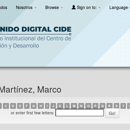
ados
Nosotros
Browse
Sign on to:
Language
Martínez, Marco
C
D
E
F
G
H
I
J
K
L
M
N
O
P
Q
R
S
T
or enter first few letters: