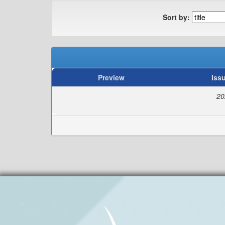
Sort by:
Preview
Iss
20