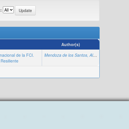
:
Author(s)
nacional de la FCI.
Mendoza de los Santos, Alberto Carlos
;
Cabre
Resiliente