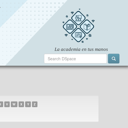
U
V
W
X
Y
Z