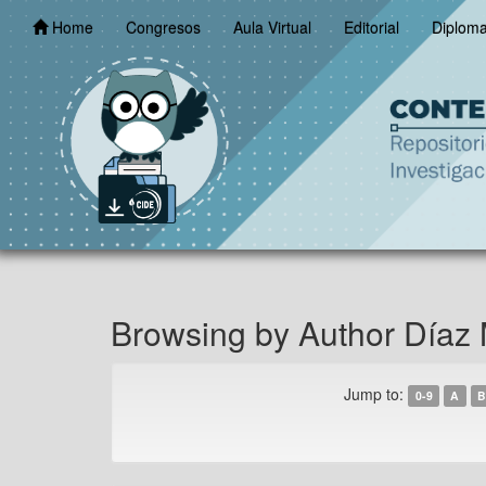
Skip
Home
Congresos
Aula Virtual
Editorial
Diplom
navigation
Browsing by Author Díaz 
Jump to:
0-9
A
B