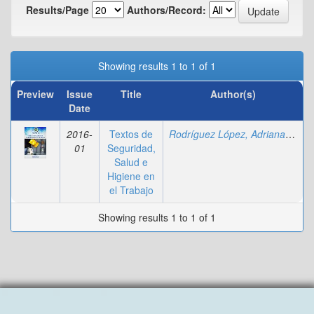
Results/Page
Authors/Record:
Showing results 1 to 1 of 1
Preview
Issue
Title
Author(s)
Date
2016-
Textos de
Rodríguez López, Adriana
;
Fajar
01
Seguridad,
Salud e
Higiene en
el Trabajo
Showing results 1 to 1 of 1