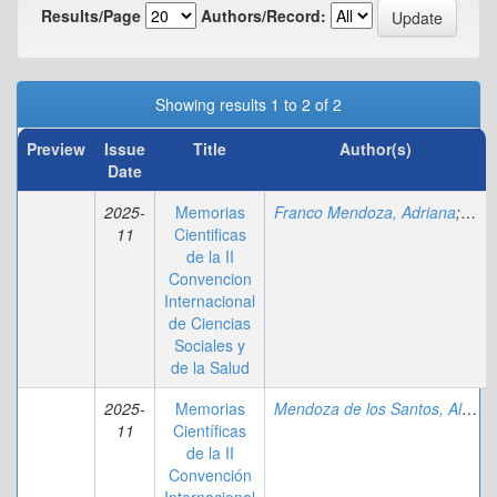
Results/Page
Authors/Record:
Showing results 1 to 2 of 2
Preview
Issue
Title
Author(s)
Date
2025-
Memorias
Franco Mendoza, Adriana
;
Yamb
11
Cientificas
de la II
Convencion
Internacional
de Ciencias
Sociales y
de la Salud
2025-
Memorias
Mendoza de los Santos, Alberto Carlos
11
Científicas
de la II
Convención