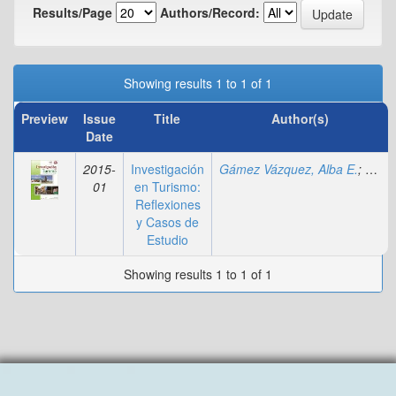
Results/Page
Authors/Record:
Showing results 1 to 1 of 1
Preview
Issue
Title
Author(s)
Date
2015-
Investigación
Gámez Vázquez, Alba E.
;
Cruz-
01
en Turismo:
Reflexiones
y Casos de
Estudio
Showing results 1 to 1 of 1