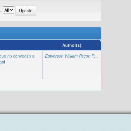
:
Author(s)
 que no convocan a
Edwerson William Pacori Paricahua
;
Gaby Mam
gal