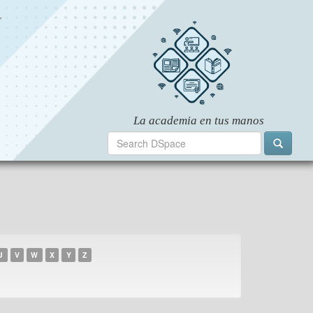
U
V
W
X
Y
Z