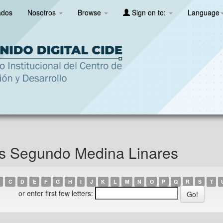
ados
Nosotros
Browse
Sign on to:
Language
os Segundo Medina Linares
C
D
E
F
G
H
I
J
K
L
M
N
O
P
Q
R
S
T
or enter first few letters: