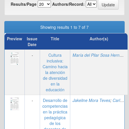
Results/Page
Authors/Record:
Showing results 1 to 7 of 7
Preview
Issue
Title
Author(s)
Date
-
Cultura
María del Pilar Sosa Hernández
inclusiva:
Camino hacia
la atención
de diversidad
en la
educación
-
Desarrollo de
Jakeline Mora Teves
;
Carlos Alberto Villafuerte Alvarez
competencias
en la práctica
pedagógica
de los