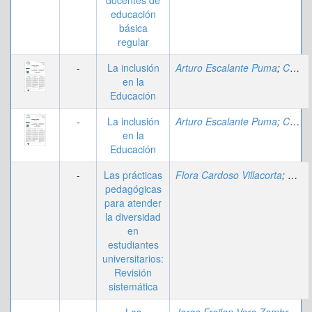
docentes de
educación
básica
regular
-
La inclusión
Arturo Escalante Puma
;
Carlos Alberto Villafuerte Alvarez
en la
Educación
-
La inclusión
Arturo Escalante Puma
;
Carlos Alberto Villafuerte Alvarez
en la
Educación
-
Las prácticas
Flora Cardoso Villacorta
;
Carlo
pedagógicas
para atender
la diversidad
en
estudiantes
universitarios:
Revisión
sistemática