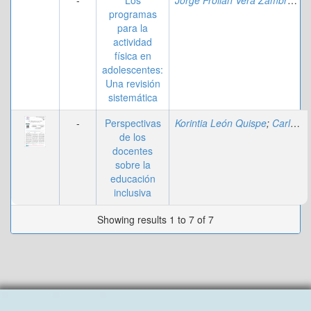
-
Los
Jorge Froilan Vera Zambrano
;
programas
para la
actividad
física en
adolescentes:
Una revisión
sistemática
-
Perspectivas
Korintia León Quispe
;
Carlos Alberto Villafuerte Alvarez
de los
docentes
sobre la
educación
inclusiva
Showing results 1 to 7 of 7