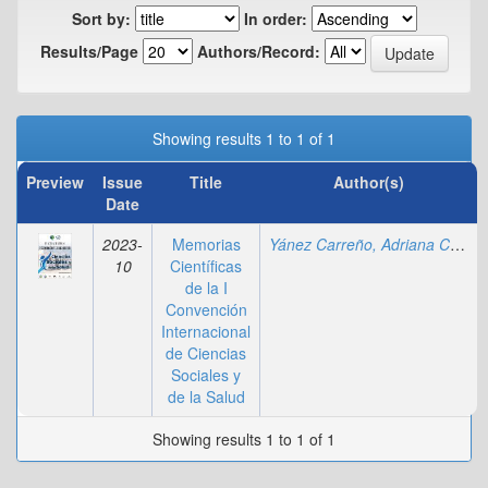
Sort by:
In order:
Results/Page
Authors/Record:
Showing results 1 to 1 of 1
Preview
Issue
Title
Author(s)
Date
2023-
Memorias
Yánez Carreño, Adriana Carolina
10
Científicas
de la I
Convención
Internacional
de Ciencias
Sociales y
de la Salud
Showing results 1 to 1 of 1