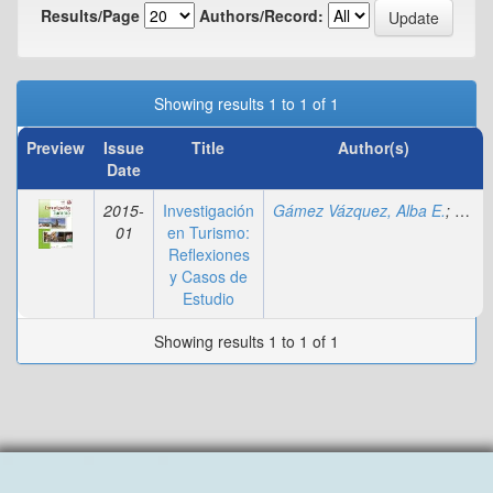
Results/Page
Authors/Record:
Showing results 1 to 1 of 1
Preview
Issue
Title
Author(s)
Date
2015-
Investigación
Gámez Vázquez, Alba E.
;
Cruz-
01
en Turismo:
Reflexiones
y Casos de
Estudio
Showing results 1 to 1 of 1