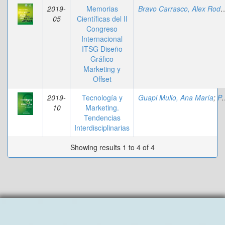
2019-
Memorias
Bravo Carrasco, Al
05
Científicas del II
Congreso
Internacional
ITSG Diseño
Gráfico
Marketing y
Offset
2019-
Tecnología y
Guapi Mullo, Ana María
;
Parrales Loor, Andrea Johana
10
Marketing.
Tendencias
Interdisciplinarias
Showing results 1 to 4 of 4