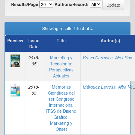
Results/Page
Authors/Record:
Showing results 1 to 4 of 4
Preview
Issue
Title
Author(s)
Date
2018-
Marketing y
Bravo Carrasco, Al
05
Tecnología:
Perspectivas
Actuales
2018-
Memorias
Márquez Larrosa, 
03
Científicas del
1er Congreso
Internacional
ITGS de Diseño
Gráfico,
Marketing y
Offset