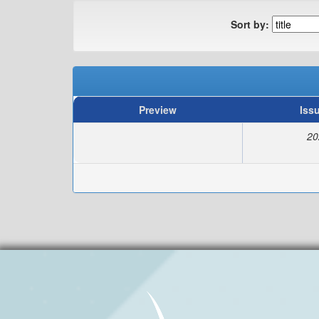
Sort by:
Preview
Iss
20