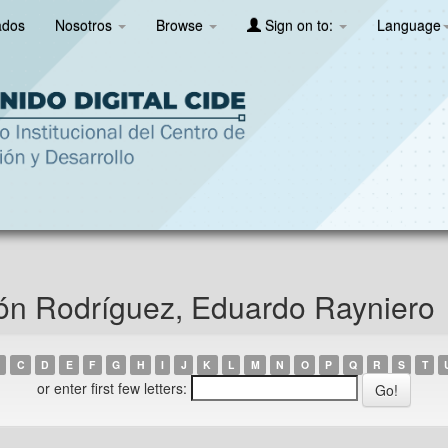
ados
Nosotros
Browse
Sign on to:
Language
cón Rodríguez, Eduardo Rayniero
C
D
E
F
G
H
I
J
K
L
M
N
O
P
Q
R
S
T
or enter first few letters: