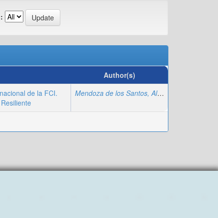
:
Author(s)
nacional de la FCI.
Mendoza de los Santos, Alberto Carlos
;
Cabre
Resiliente