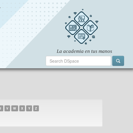
U
V
W
X
Y
Z