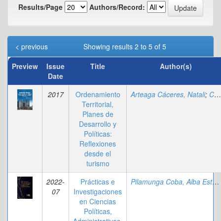
Results/Page
Authors/Record:
< previous
Showing results 2 to 5 of 5
Preview
Issue
Title
Author(s)
Date
2017
Ordenamiento
Arteaga Cáceres, Natali
;
Calvopiña Andrade, Diego Mauricio
Territorial,
Planes de
Desarrollo y
Políticas:
Reflexiones
desde el
turismo
2022-
Prácticas e
Pilamunga Coba, Alba Estefanía
07
Investigaciones
en Ciencias
Políticas,