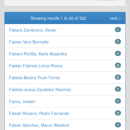
Showing results 1 to 20 of 322
next >
Fabara Zambrano, Xavier
1
Fabian Vera Bermello
1
Fabiani Portilla, Karla Alejandra
1
Fabián Fabricio Lema Rivera
3
Fabiola Beatriz Puch Tórrez
2
Fabiola Juana Zacatelco Ramírez
1
Facuy, Jussen
1
Faican Rocano, Pedro Fernando
2
Faican Sánchez, Marco Wladimir
1