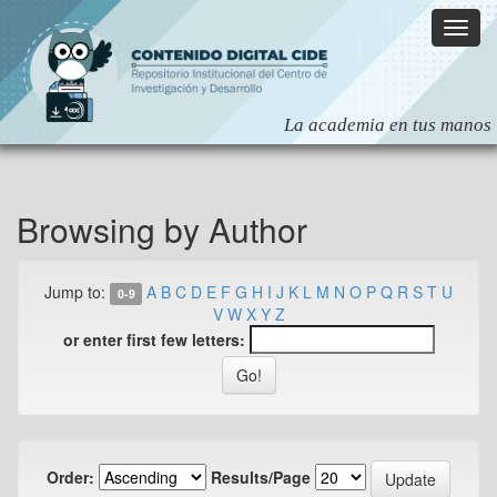
Skip
navigation
Browsing by Author
Jump to:
A
B
C
D
E
F
G
H
I
J
K
L
M
N
O
P
Q
R
S
T
U
0-9
V
W
X
Y
Z
or enter first few letters:
Order:
Results/Page